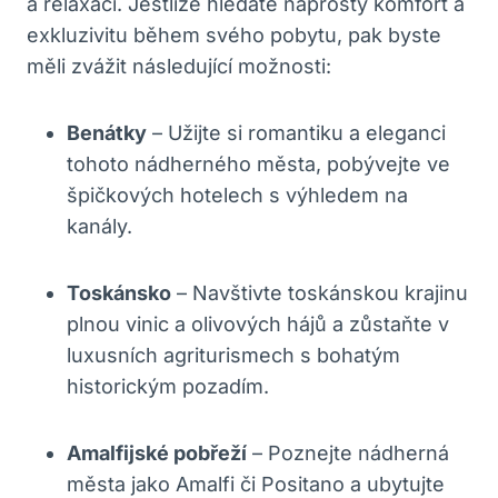
a relaxaci. Jestliže hledáte naprostý komfort a
exkluzivitu během svého pobytu, pak byste
měli zvážit následující možnosti:
Benátky
– Užijte si romantiku a eleganci
tohoto nádherného města, pobývejte ve
špičkových hotelech s výhledem na
kanály.
Toskánsko
– Navštivte toskánskou krajinu
plnou vinic a olivových hájů a zůstaňte v
luxusních agriturismech s bohatým
historickým pozadím.
Amalfijské pobřeží
– Poznejte nádherná
města jako Amalfi či Positano a ubytujte