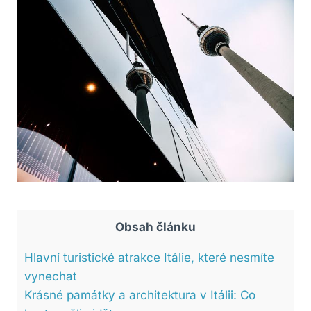
Obsah článku
Hlavní turistické atrakce Itálie, které nesmíte
vynechat
Krásné památky a architektura v Itálii: Co