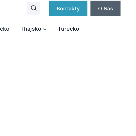
Kontakty
O Nás
cko
Thajsko
Turecko