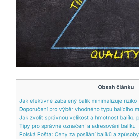
Obsah článku
Jak efektivně zabalený balík minimalizuje riziko
Doporučení pro výběr vhodného typu balícího m
Jak zvolit správnou velikost a hmotnost balíku p
Tipy pro správné označení a adresování balíku
Polská Pošta: Ceny za posílání balíků a způsoby