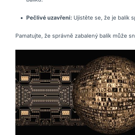
Pečlivé uzavření:
Ujistěte se, že je balí
Pamatujte, že správně zabalený balík může sníži