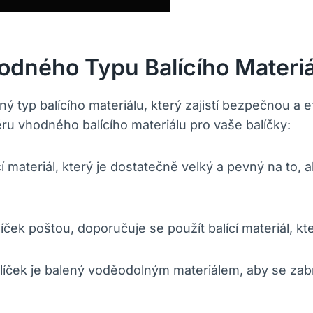
odného Typu Balícího Materiá
vný typ balícího materiálu, který zajistí bezpečnou a 
u vhodného balícího materiálu pro vaše balíčky:
í materiál, který je dostatečně velký a pevný na to, 
íček poštou, doporučuje se použít balící materiál, k
balíček je balený voděodolným materiálem, aby se z