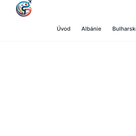
Přeskočit
na
obsah
Úvod
Albánie
Bulharsk