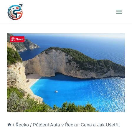
Přeskočit
na
obsah
Save
/
Řecko
/
Půjčení Auta v Řecku: Cena a Jak Ušetřit