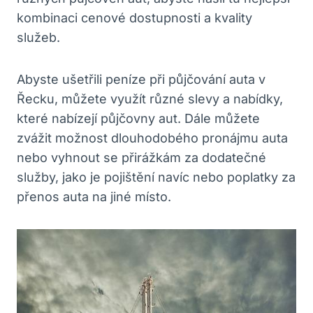
kombinaci‌ cenové dostupnosti a kvality
⁣služeb.
Abyste ušetřili‍ peníze při půjčování auta v
Řecku, můžete ⁤využít různé ‌slevy a ‌nabídky,
⁤které nabízejí půjčovny aut. ⁤Dále ‌můžete⁢
zvážit možnost dlouhodobého pronájmu auta
nebo vyhnout se ‌přirážkám ⁤za dodatečné
služby, jako ⁣je pojištění navíc nebo poplatky za
‍přenos auta‌ na jiné místo.