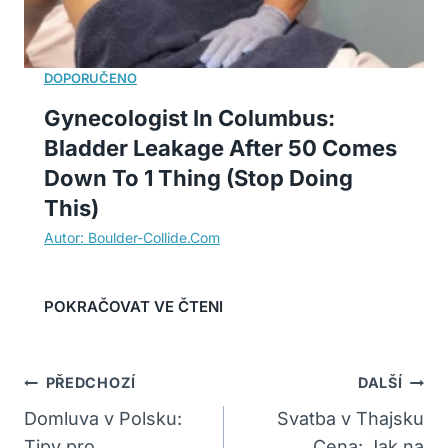
Gynecologist In Columbus:
Bladder Leakage After 50 Comes
Down To 1 Thing (Stop Doing
This)
Navigace
PŘEDCHOZÍ
DALŠÍ
Pro
Domluva v Polsku:
Svatba v Thajsku
Tipy pro
Cena: Jak na