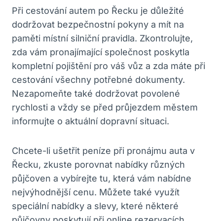
Při cestování‍ autem po Řecku je důležité
dodržovat ‌bezpečnostní pokyny ⁣a mít na
paměti⁤ místní silniční pravidla. Zkontrolujte,
zda⁤ vám ‌pronajímající společnost ⁣poskytla‍
kompletní pojištění pro váš‍ vůz a zda máte⁢ při
cestování všechny potřebné dokumenty.
Nezapomeňte také ‌dodržovat ‍povolené
rychlosti a vždy se ⁣před průjezdem městem
⁤informujte o aktuální dopravní situaci.
Chcete-li ​ušetřit peníze ‍při pronájmu auta v
Řecku, zkuste porovnat nabídky ‍různých
⁢půjčoven a vybírejte ⁣tu, která ​vám nabídne
nejvýhodnější ‍cenu. Můžete‌ také⁤ využít
⁤speciální nabídky a slevy, které některé‌
půjčovny ​poskytují ⁣při online ⁣rezervacích.‌