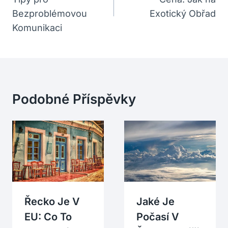
Příspěvek
Bezproblémovou
Exotický Obřad
Komunikaci
Podobné Příspěvky
Řecko Je V
Jaké Je
EU: Co To
Počasí V