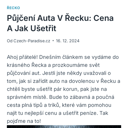
ŘECKO
Půjčení Auta V Řecku: Cena
A Jak Ušetřit
Od
Czech-Paradise.cz
16. 12. 2024
Ahoj přátelé! Dnešním článkem se vydáme do⁣
krásného Řecka⁣ a ⁤prozkoumáme ⁢svět
půjčování ‌aut.​ Jestli ‍jste někdy uvažovali o
tom,⁢ jak si‍ zařídit‍ auto ‌na dovolenou v Řecku a
chtěli⁢ byste ušetřit pár korun, pak jste na
správném místě.⁣ Bude ⁢to ‌zábavná a poučná
cesta plná tipů ​a triků, které vám ⁢pomohou
najít tu nejlepší‌ cenu a ušetřit peníze.​ Tak
⁢pojďme na to!