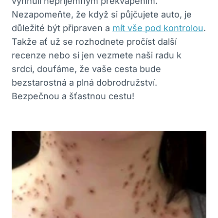
vyhnuli nepříjemným ‍překvapením.
Nezapomeňte, že když ⁢si půjčujete auto, je‍
důležité být‍ připraven⁤ a
mít vše pod kontrolou
.
‍Takže⁤ ať ⁤už se⁢ rozhodnete⁣ pročíst další
recenze nebo si jen⁣ vezmete naši ⁣radu k
srdci, doufáme, že ‍vaše cesta ​bude
bezstarostná a ⁢plná‍ dobrodružství.
Bezpečnou a šťastnou cestu!