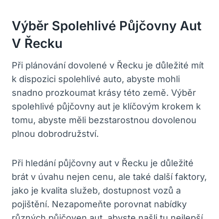
Výběr ⁢Spolehlivé Půjčovny Aut⁤
V​ Řecku
Při plánování dovolené v Řecku je důležité mít⁣
k dispozici spolehlivé auto, abyste mohli
snadno‌ prozkoumat krásy ​této⁢ země. Výběr‍
spolehlivé půjčovny aut je klíčovým krokem k⁢
tomu, abyste ​měli bezstarostnou dovolenou
plnou dobrodružství.
Při hledání půjčovny aut v Řecku je důležité
brát v úvahu nejen⁤ cenu, ale také⁢ další faktory,
jako je kvalita služeb, dostupnost​ vozů a⁤
pojištění. Nezapomeňte porovnat ​nabídky
různých půjčoven aut,​ abyste našli tu nejlepší