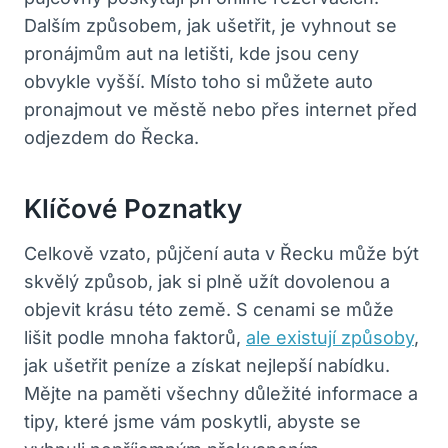
Dalším způsobem, jak ušetřit, je vyhnout se⁣
pronájmům aut na letišti, kde jsou‌ ceny
‌obvykle vyšší. Místo toho ‍si můžete⁢ auto
pronajmout ve městě nebo přes internet před
odjezdem do ⁣Řecka.
Klíčové Poznatky
Celkově vzato, půjčení⁣ auta⁣ v ​Řecku může být⁢
skvělý způsob, jak⁣ si plně ​užít dovolenou a
⁣objevit krásu této ⁣země. S ⁣cenami se může
lišit ‍podle mnoha faktorů,‍
ale existují způsoby
,
⁢jak ušetřit peníze a získat nejlepší ⁤nabídku.⁢
Mějte na​ paměti všechny důležité informace ⁣a
tipy, které jsme vám poskytli, abyste se⁣