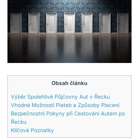
Obsah článku
Výběr ⁢Spolehlivé Půjčovny Aut⁤ v​ Řecku
Vhodné Možnosti ⁤Plateb a Způsoby Placení
Bezpečnostní ​Pokyny při⁤ Cestování Autem po
Řecku
Klíčové Poznatky