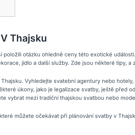
 V Thajsku
si položili otázku ohledně ceny této exotické událost
dekorace, jídlo a další služby. Zde jsou některé tipy,
Thajsku. Vyhledejte svatební agentury nebo hotely, 
které úkony, jako je legalizace svatby, ještě před 
žete vybrat mezi tradiční thajskou svatbou nebo mod
které můžete očekávat při plánování svatby v Thajsk