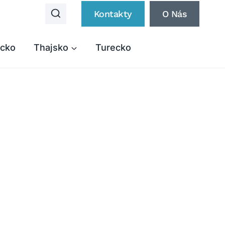
Kontakty
O Nás
cko
Thajsko
Turecko