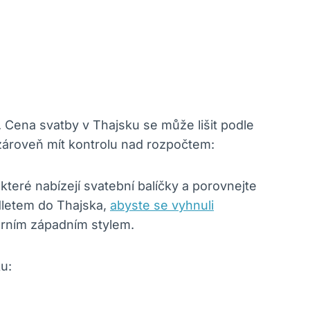
i. Cena svatby v Thajsku se může lišit podle
 a zároveň mít kontrolu nad rozpočtem:
které nabízejí svatební balíčky a porovnejte
odletem do Thajska,
abyste se vyhnuli
erním západním stylem.
u: