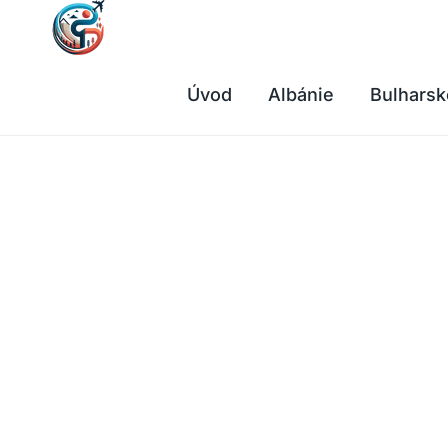
Přeskočit
na
obsah
Úvod
Albánie
Bulharsk