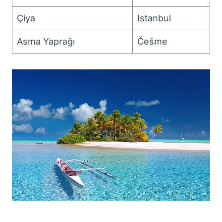
Çiya
Istanbul
Asma Yaprağı
Češme