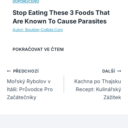
Stop Eating These 3 Foods That
Are Known To Cause Parasites
Navigace
PŘEDCHOZÍ
DALŠÍ
Pro
Mořský Rybolov v
Kachna po Thajsku
Itálii: Průvodce Pro
Recept: Kulinářský
Příspěvek
Začátečníky
Zážitek