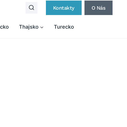
Kontakty
O Nás
cko
Thajsko
Turecko