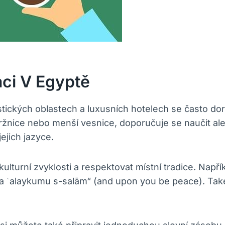
ci V Egyptě
istických oblastech a luxusních hotelech se často do
í tržnice nebo menší vesnice, doporučuje se naučit a
ejich jazyce.
kulturní zvyklosti a respektovat místní tradice. Nap
ʿalaykumu s-salām“ (and upon you be peace). Také je