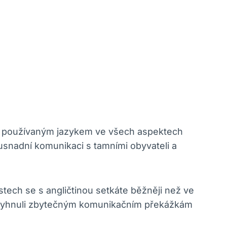
těji používaným jazykem ve všech aspektech
 usnadní komunikaci s tamními obyvateli a
tech se s angličtinou setkáte běžněji než ve
se vyhnuli zbytečným komunikačním překážkám