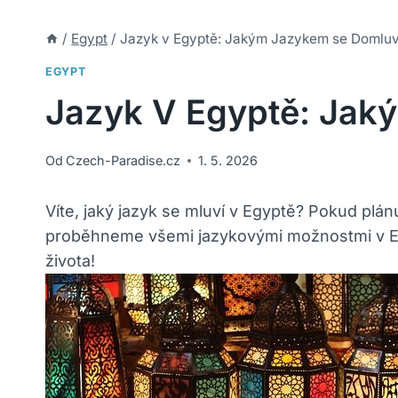
/
Egypt
/
Jazyk v Egyptě: Jakým Jazykem se Domluv
EGYPT
Jazyk V Egyptě: Jak
Od
Czech-Paradise.cz
1. 5. 2026
Víte, jaký jazyk se mluví v Egyptě? Pokud plán
proběhneme všemi jazykovými možnostmi v Egyp
života!